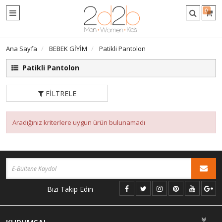
0
Ana Sayfa
BEBEK GİYİM
Patikli Pantolon
Patikli Pantolon
FILTRELE
Aradığınız kriterlere uygun ürün bulunamadı
Bizi Takip Edin