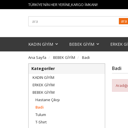
TÜRKİYE'NİN HER YERİNE,KARGO İMKANI!
ara
KADIN GİYİM
BEBEK GİYİM
ERKEK G
Ana Sayfa
BEBEK GİYİM
Badi
Badi
Kategoriler
KADIN GİYİM
ERKEK GİYİM
Aradığ
BEBEK GİYİM
Hastane Çıkışı
Badi
Tulum
T-Shirt