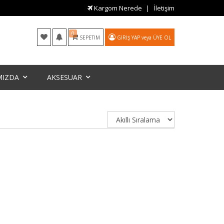
Kargom Nerede
İletişim
0
SEPETIM
GIRIŞ YAP
veya
ÜYE OL
MIZDA
AKSESUAR