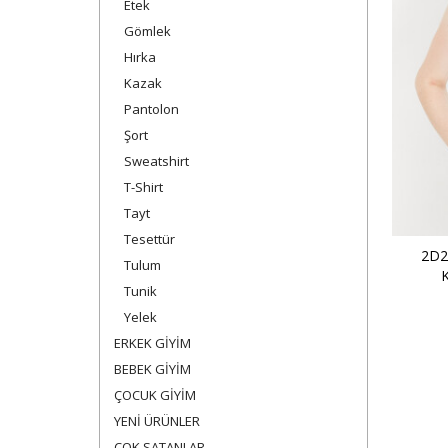
Etek
Gömlek
Hırka
Kazak
Pantolon
Şort
Sweatshirt
T-Shirt
Tayt
Tesettür
2D2B
Tulum
K
Tunik
Yelek
ERKEK GİYİM
BEBEK GİYİM
ÇOCUK GİYİM
YENİ ÜRÜNLER
ÇOK SATANLAR