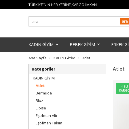
TÜRKİYE'NİN HER YERİNE,KARGO İMKANI!
ara
KADIN GİYİM
BEBEK GİYİM
ERKEK G
Ana Sayfa
KADIN GİYİM
Atlet
Atlet
Kategoriler
KADIN GİYİM
Atlet
HIZLI
KARG
Bermuda
Bluz
Elbise
Eşofman Altı
Eşofman Takım