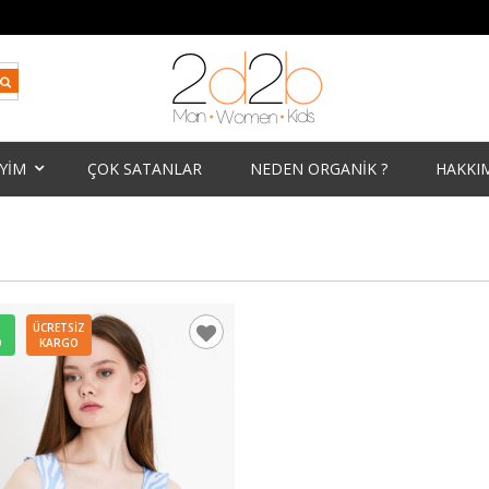
İYİM
ÇOK SATANLAR
NEDEN ORGANİK ?
HAKKI
ÜCRETSIZ
O
KARGO