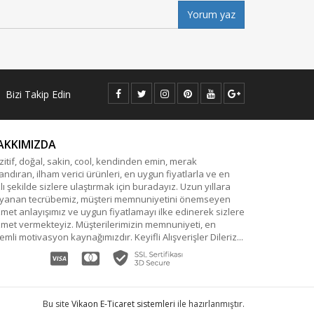
Yorum yaz
Bizi Takip Edin
AKKIMIZDA
zitif, doğal, sakin, cool, kendinden emin, merak
andıran, ilham verici ürünleri, en uygun fiyatlarla ve en
zlı şekilde sizlere ulaştırmak için buradayız. Uzun yıllara
yanan tecrübemiz, müşteri memnuniyetini önemseyen
zmet anlayışımız ve uygun fiyatlamayı ilke edinerek sizlere
zmet vermekteyiz. Müşterilerimizin memnuniyeti, en
emli motivasyon kaynağımızdır. Keyifli Alışverişler Dileriz...
Bu site
Vikaon E-Ticaret sistemleri
ile hazırlanmıştır.