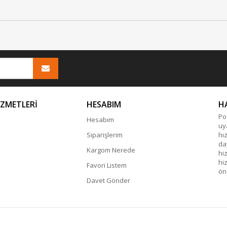
İZMETLERİ
HESABIM
H
Po
Hesabım
uy
Siparişlerim
hı
da
Kargom Nerede
hi
hi
Favori Listem
ön
Davet Gönder