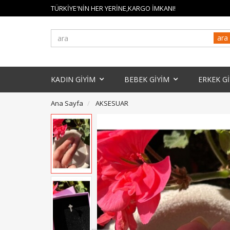
TÜRKİYE'NİN HER YERİNE,KARGO İMKANI!
ara
KADIN GİYİM
BEBEK GİYİM
ERKEK G
Ana Sayfa
AKSESUAR