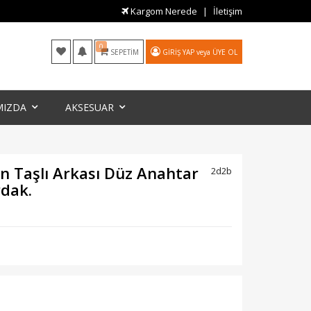
Kargom Nerede
İletişim
0
SEPETIM
GIRIŞ YAP
veya
ÜYE OL
MIZDA
AKSESUAR
n Taşlı Arkası Düz Anahtar
2d2b
rdak.