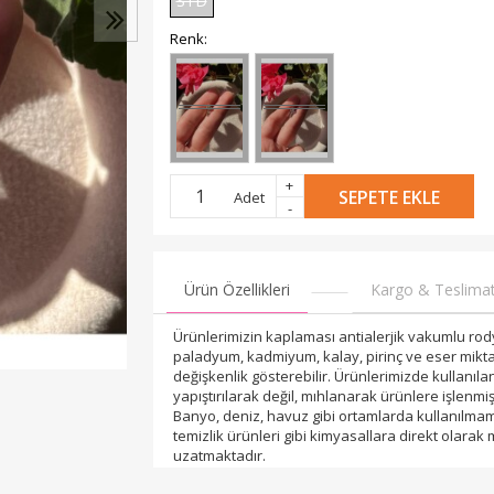
STD
Renk:
+
SEPETE EKLE
Adet
-
Ürün Özellikleri
Kargo & Teslima
Ürünlerimizin kaplaması antialerjik vakumlu rody
paladyum, kadmiyum, kalay, pirinç ve eser mikta
değişkenlik gösterebilir. Ürünlerimizde kullanılan
yapıştırılarak değil, mıhlanarak ürünlere işlenmişt
Banyo, deniz, havuz gibi ortamlarda kullanılmama
temizlik ürünleri gibi kimyasallara direkt olarak
uzatmaktadır.