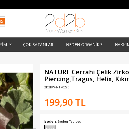
İYİM
ÇOK SATANLAR
NEDEN ORGANİK ?
HAKKI
NATURE Cerrahi Çelik Zirko
Piercing,Tragus, Helix, Kıkı
2D2BW-NTR0290
199,90 TL
Beden:
Beden Tablosu