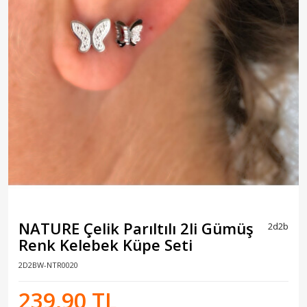
NATURE Çelik Parıltılı 2li Gümüş
2d2b
Renk Kelebek Küpe Seti
2D2BW-NTR0020
239,90 TL