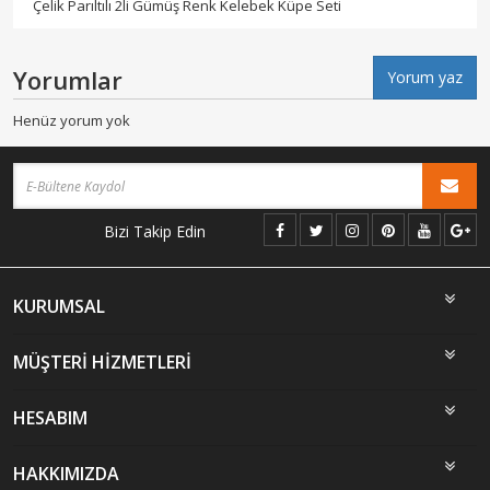
Çelik Parıltılı 2li Gümüş Renk Kelebek Küpe Seti
Yorumlar
Yorum yaz
Henüz yorum yok
Bizi Takip Edin
KURUMSAL
MÜŞTERİ HİZMETLERİ
HESABIM
HAKKIMIZDA