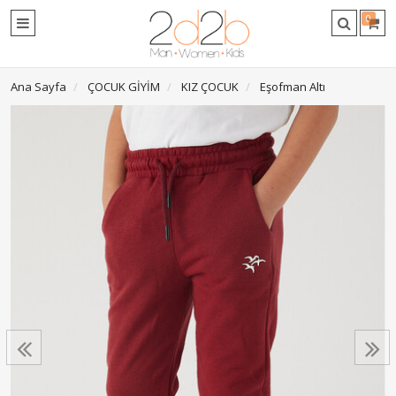
0
Ana Sayfa
ÇOCUK GİYİM
KIZ ÇOCUK
Eşofman Altı