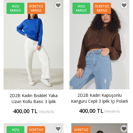
HIZLI
ÜCRETSIZ
HIZLI
ÜCRETSIZ
KARGO
KARGO
KARGO
KARGO
2D2B Kadın Kapüşonlu
2D2B Kadın Bisiklet Yaka
Kanguru Cepli 3 İplik İçi Polarlı
Uzun Kollu Basic 3 İplik
Şardonlu Basic Kalın Crop
Şardonlu Sweatshirt
400,00 TL
400,00 TL
799,99 TL
799,99 TL
Sweatshirt
HIZLI
ÜCRETSIZ
ÜCRETSIZ