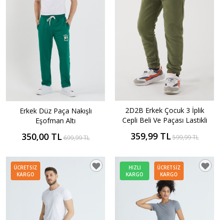
2D2B Erkek Çocuk 3 İplik
Erkek Düz Paça Nakışlı
Cepli Beli Ve Paçası Lastikli
Eşofman Altı
Baskılı Okul Eşofman Altı
359,99 TL
350,00 TL
599,99 TL
699,99 TL
ÜCRETSIZ
HIZLI
ÜCRETSIZ
KARGO
KARGO
KARGO