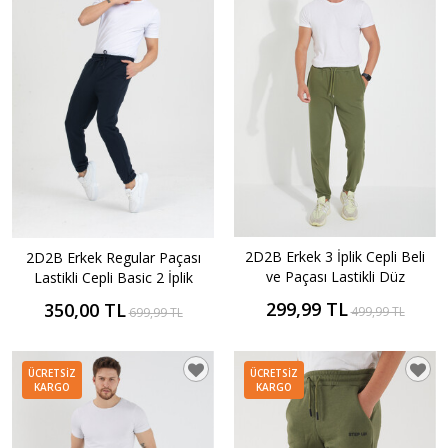
2D2B Erkek 3 İplik Cepli Beli
2D2B Erkek Regular Paçası
ve Paçası Lastikli Düz
Lastikli Cepli Basic 2 İplik
Eşofman Altı
Eşofman Altı
299,99 TL
350,00 TL
499,99 TL
699,99 TL
ÜCRETSIZ
ÜCRETSIZ
KARGO
KARGO