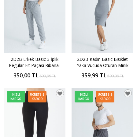
2D2B Erkek Basic 3 İplik
2D2B Kadın Basic Bisiklet
Regular Fit Paçası Ribanalı
Yaka Vücuda Oturan Minik
Eşofman Altı
Yırtmaç Detaylı Pamuklu
350,00 TL
359,99 TL
699,99 TL
599,99 TL
Esnek Midi Elbise
HIZLI
ÜCRETSIZ
HIZLI
ÜCRETSIZ
KARGO
KARGO
KARGO
KARGO