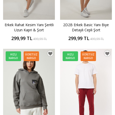
Erkek Rahat Kesim Yanı Şeritli
2D2B Erkek Basic Yanı Biye
Uzun Kapri & Şort
Detaylı Cepli Şort
299,99 TL
299,99 TL
499,99 TL
499,99 TL
HIZLI
ÜCRETSIZ
HIZLI
ÜCRETSIZ
KARGO
KARGO
KARGO
KARGO