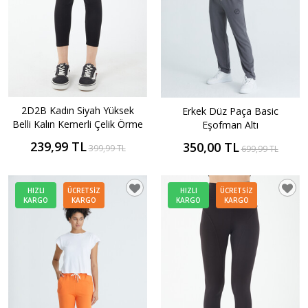
2D2B Kadın Siyah Yüksek
Erkek Düz Paça Basic
Belli Kalın Kemerli Çelik Örme
Eşofman Altı
Tayt
239,99 TL
350,00 TL
399,99 TL
699,99 TL
HIZLI
ÜCRETSIZ
HIZLI
ÜCRETSIZ
KARGO
KARGO
KARGO
KARGO