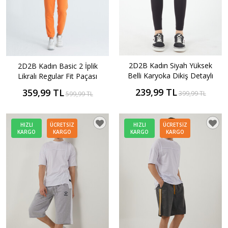
2D2B Kadın Siyah Yüksek
2D2B Kadın Basic 2 İplik
Belli Karyoka Dikiş Detaylı
Likralı Regular Fit Paçası
Toparlayıcı Spor Tayt
Lastikli Eşofman Altı
239,99 TL
359,99 TL
399,99 TL
599,99 TL
HIZLI
ÜCRETSIZ
HIZLI
ÜCRETSIZ
KARGO
KARGO
KARGO
KARGO