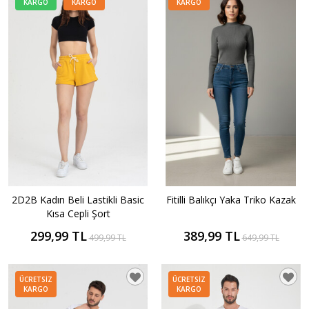
KARGO
KARGO
KARGO
2D2B Kadın Beli Lastikli Basic
Fitilli Balıkçı Yaka Triko Kazak
Kısa Cepli Şort
299,99 TL
389,99 TL
499,99 TL
649,99 TL
ÜCRETSIZ
ÜCRETSIZ
KARGO
KARGO