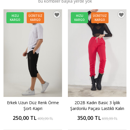
bu kombiler başka yerde yok
HIZLI
ÜCRETSIZ
HIZLI
ÜCRETSIZ
KARGO
KARGO
KARGO
KARGO
Erkek Uzun Düz Renk Örme
2D2B Kadın Basic 3 İplik
Şort-Kapri
Şardonlu Paçası Lastikli Kalın
Jogger Eşofman Altı
250,00 TL
350,00 TL
499,99 TL
699,99 TL