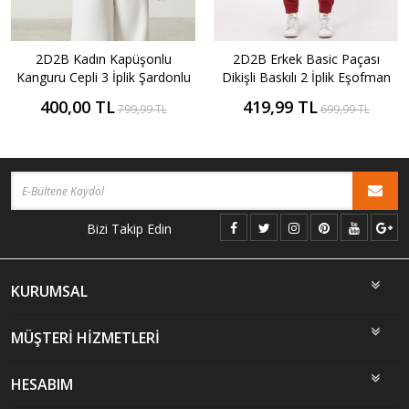
2D2B Erkek Basic Paçası
2D2B Kadın Kapüşonlu
Dikişli Baskılı 2 İplik Eşofman
Kanguru Cepli 3 İplik Şardonlu
Altı
Kalın Sweatshirt
419,99 TL
400,00 TL
699,99 TL
799,99 TL
Bizi Takip Edin
KURUMSAL
MÜŞTERİ HİZMETLERİ
HESABIM